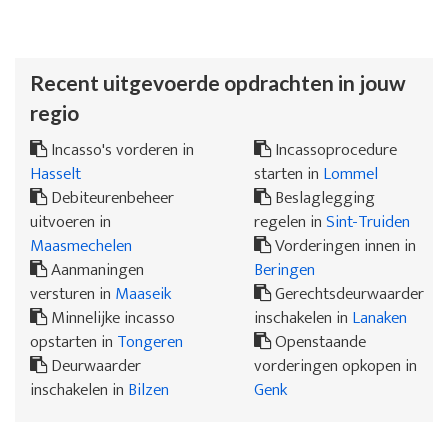
Recent uitgevoerde opdrachten in jouw
regio
Incasso's vorderen in
Incassoprocedure
Hasselt
starten in
Lommel
Debiteurenbeheer
Beslaglegging
uitvoeren in
regelen in
Sint-Truiden
Maasmechelen
Vorderingen innen in
Aanmaningen
Beringen
versturen in
Maaseik
Gerechtsdeurwaarder
Minnelijke incasso
inschakelen in
Lanaken
opstarten in
Tongeren
Openstaande
Deurwaarder
vorderingen opkopen in
inschakelen in
Bilzen
Genk