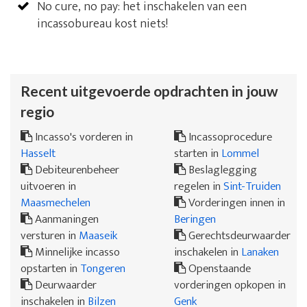
No cure, no pay: het inschakelen van een
incassobureau kost niets!
Recent uitgevoerde opdrachten in jouw
regio
Incasso's vorderen in
Incassoprocedure
Hasselt
starten in
Lommel
Debiteurenbeheer
Beslaglegging
uitvoeren in
regelen in
Sint-Truiden
Maasmechelen
Vorderingen innen in
Aanmaningen
Beringen
versturen in
Maaseik
Gerechtsdeurwaarder
Minnelijke incasso
inschakelen in
Lanaken
opstarten in
Tongeren
Openstaande
Deurwaarder
vorderingen opkopen in
inschakelen in
Bilzen
Genk