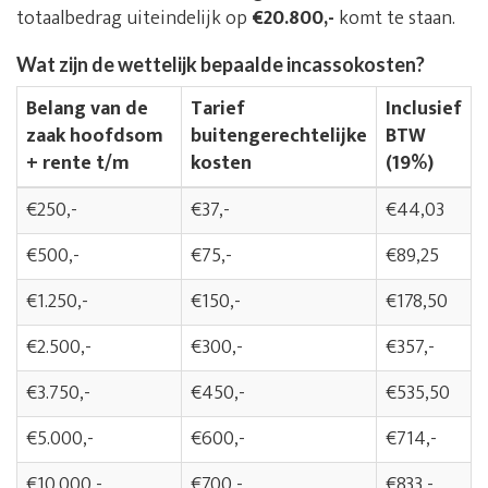
totaalbedrag uiteindelijk op
€20.800,-
komt te staan.
Wat zijn de wettelijk bepaalde incassokosten?
Belang van de
Tarief
Inclusief
zaak hoofdsom
buitengerechtelijke
BTW
+ rente t/m
kosten
(19%)
€250,-
€37,-
€44,03
€500,-
€75,-
€89,25
€1.250,-
€150,-
€178,50
€2.500,-
€300,-
€357,-
€3.750,-
€450,-
€535,50
€5.000,-
€600,-
€714,-
€10.000,-
€700,-
€833,-