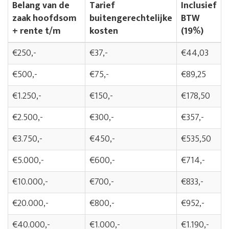
Belang van de
Tarief
Inclusief
zaak hoofdsom
buitengerechtelijke
BTW
+ rente t/m
kosten
(19%)
€250,-
€37,-
€44,03
€500,-
€75,-
€89,25
€1.250,-
€150,-
€178,50
€2.500,-
€300,-
€357,-
€3.750,-
€450,-
€535,50
€5.000,-
€600,-
€714,-
€10.000,-
€700,-
€833,-
€20.000,-
€800,-
€952,-
€40.000,-
€1.000,-
€1.190,-