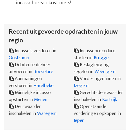
incassobureau kost niets!
Recent uitgevoerde opdrachten in jouw
regio
Incasso's vorderen in
Incassoprocedure
Oostkamp
starten in
Brugge
Debiteurenbeheer
Beslaglegging
uitvoeren in
Roeselare
regelen in
Wevelgem
Aanmaningen
Vorderingen innen in
versturen in
Harelbeke
Izegem
Minnelijke incasso
Gerechtsdeurwaarder
opstarten in
Menen
inschakelen in
Kortrijk
Deurwaarder
Openstaande
inschakelen in
Waregem
vorderingen opkopen in
Ieper