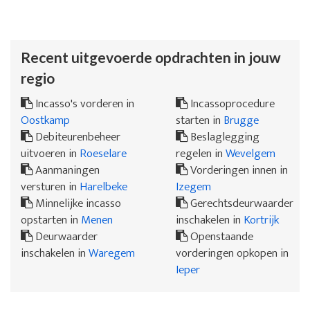
Recent uitgevoerde opdrachten in jouw
regio
Incasso's vorderen in
Incassoprocedure
Oostkamp
starten in
Brugge
Debiteurenbeheer
Beslaglegging
uitvoeren in
Roeselare
regelen in
Wevelgem
Aanmaningen
Vorderingen innen in
versturen in
Harelbeke
Izegem
Minnelijke incasso
Gerechtsdeurwaarder
opstarten in
Menen
inschakelen in
Kortrijk
Deurwaarder
Openstaande
inschakelen in
Waregem
vorderingen opkopen in
Ieper