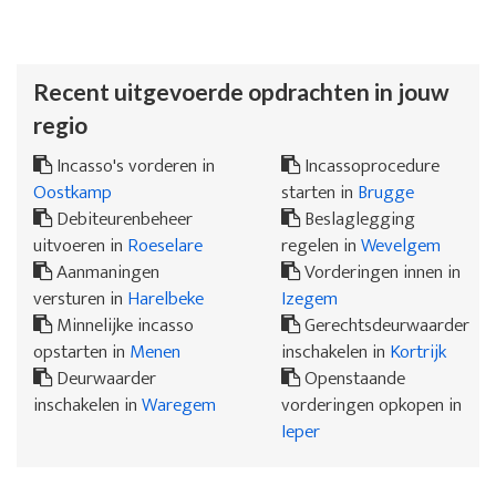
Recent uitgevoerde opdrachten in jouw
regio
Incasso's vorderen in
Incassoprocedure
Oostkamp
starten in
Brugge
Debiteurenbeheer
Beslaglegging
uitvoeren in
Roeselare
regelen in
Wevelgem
Aanmaningen
Vorderingen innen in
versturen in
Harelbeke
Izegem
Minnelijke incasso
Gerechtsdeurwaarder
opstarten in
Menen
inschakelen in
Kortrijk
Deurwaarder
Openstaande
inschakelen in
Waregem
vorderingen opkopen in
Ieper