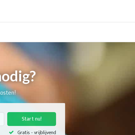
nodig?
kosten!
Start nu!
Gratis - vrijblijvend