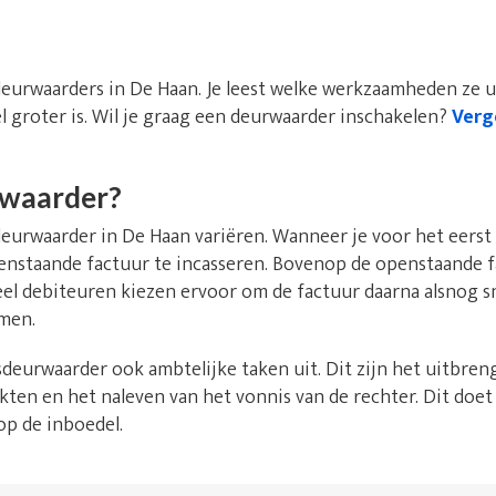
deurwaarders in De Haan. Je leest welke werkzaamheden ze 
l groter is. Wil je graag een deurwaarder inschakelen?
Verge
rwaarder?
urwaarder in De Haan variëren. Wanneer je voor het eerst 
openstaande factuur te incasseren. Bovenop de openstaande 
eel debiteuren kiezen ervoor om de factuur daarna alsnog s
men.
deurwaarder ook ambtelijke taken uit. Dit zijn het uitbren
kten en het naleven van het vonnis van de rechter. Dit doet
op de inboedel.