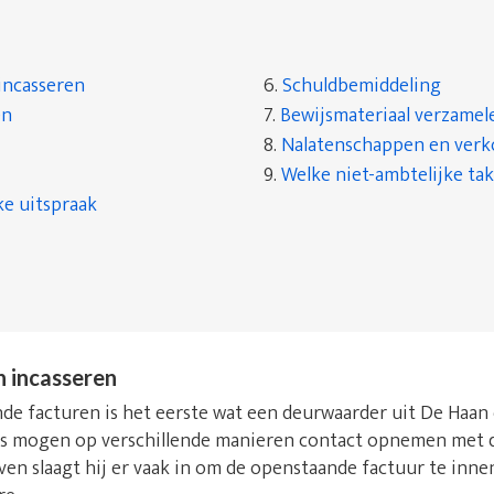
incasseren
6.
Schuldbemiddeling
en
7.
Bewijsmateriaal verzamel
8.
Nalatenschappen en ver
9.
Welke niet-ambtelijke tak
ke uitspraak
n incasseren
e facturen is het eerste wat een deurwaarder uit De Haan d
rs mogen op verschillende manieren contact opnemen met d
even slaagt hij er vaak in om de openstaande factuur te inn