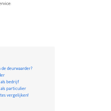
ervice:
n de deurwaarder?
der
ls bedrijf
ls particulier
tes vergelijken!