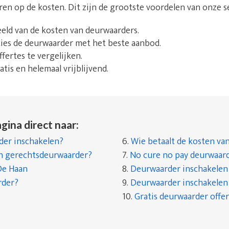
aren op de kosten. Dit zijn de grootste voordelen van onze s
beeld van de kosten van deurwaarders.
 kies de deurwaarder met het beste aanbod.
fertes te vergelijken.
tis en helemaal vrijblijvend.
gina direct naar:
er inschakelen?
6.
Wie betaalt de kosten va
en gerechtsdeurwaarder?
7.
No cure no pay deurwaar
De Haan
8.
Deurwaarder inschakelen a
rder?
9.
Deurwaarder inschakelen a
10.
Gratis deurwaarder offer