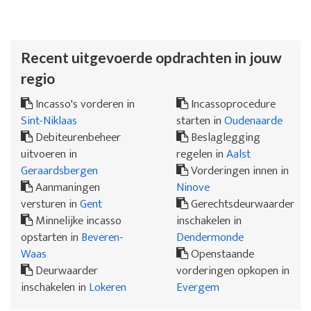
Recent uitgevoerde opdrachten in jouw
regio
Incasso's vorderen in
Incassoprocedure
Sint-Niklaas
starten in
Oudenaarde
Debiteurenbeheer
Beslaglegging
uitvoeren in
regelen in
Aalst
Geraardsbergen
Vorderingen innen in
Aanmaningen
Ninove
versturen in
Gent
Gerechtsdeurwaarder
Minnelijke incasso
inschakelen in
opstarten in
Beveren-
Dendermonde
Waas
Openstaande
Deurwaarder
vorderingen opkopen in
inschakelen in
Lokeren
Evergem