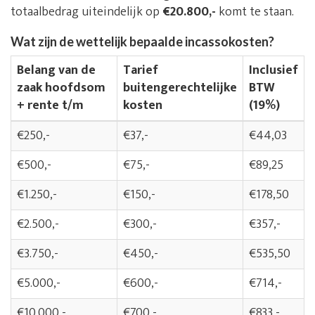
totaalbedrag uiteindelijk op
€20.800,-
komt te staan.
Wat zijn de wettelijk bepaalde incassokosten?
Belang van de
Tarief
Inclusief
zaak hoofdsom
buitengerechtelijke
BTW
+ rente t/m
kosten
(19%)
€250,-
€37,-
€44,03
€500,-
€75,-
€89,25
€1.250,-
€150,-
€178,50
€2.500,-
€300,-
€357,-
€3.750,-
€450,-
€535,50
€5.000,-
€600,-
€714,-
€10.000,-
€700,-
€833,-