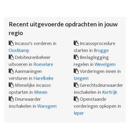
Recent uitgevoerde opdrachten in jouw
regio
Incasso's vorderen in
Incassoprocedure
Oostkamp
starten in
Brugge
Debiteurenbeheer
Beslaglegging
uitvoeren in
Roeselare
regelen in
Wevelgem
Aanmaningen
Vorderingen innen in
versturen in
Harelbeke
Izegem
Minnelijke incasso
Gerechtsdeurwaarder
opstarten in
Menen
inschakelen in
Kortrijk
Deurwaarder
Openstaande
inschakelen in
Waregem
vorderingen opkopen in
Ieper