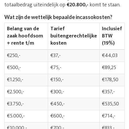
totaalbedrag uiteindelijk op
€20.800,-
komt te staan.
Wat zijn de wettelijk bepaalde incassokosten?
Belang van de
Tarief
Inclusief
zaak hoofdsom
buitengerechtelijke
BTW
+ rente t/m
kosten
(19%)
€250,-
€37,-
€44,03
€500,-
€75,-
€89,25
€1.250,-
€150,-
€178,50
€2.500,-
€300,-
€357,-
€3.750,-
€450,-
€535,50
€5.000,-
€600,-
€714,-
€10.000,-
€700,-
€833,-