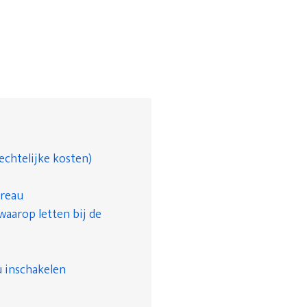
echtelijke kosten)
ureau
waarop letten bij de
 inschakelen