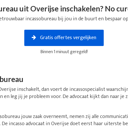
reau uit Overijse inschakelen? No cur
etrouwbaar incassobureau bij jou in de buurt en bespaar op
Gratis offertes vergelijken
Binnen 1 minuut geregeld!
obureau
Overijse inschakelt, dan voert de incassospecialist waarschij
n en leg jij je probleem voor. De advocaat kijkt dan naar je
obureau jouw zaak overneemt, nemen zij alle communicatie 
De incasso advocaat in Overijse doet eerst haar uiterste 