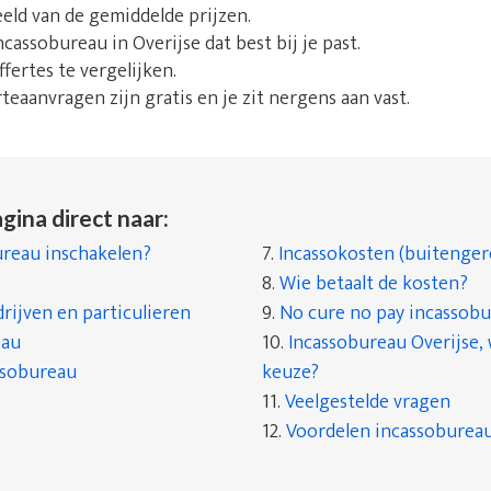
beeld van de gemiddelde prijzen.
ncassobureau in Overijse dat best bij je past.
fertes te vergelijken.
rteaanvragen zijn gratis en je zit nergens aan vast.
gina direct naar:
reau inschakelen?
7.
Incassokosten (buitenger
8.
Wie betaalt de kosten?
rijven en particulieren
9.
No cure no pay incassob
eau
10.
Incassobureau Overijse, 
ssobureau
keuze?
11.
Veelgestelde vragen
12.
Voordelen incassobureau