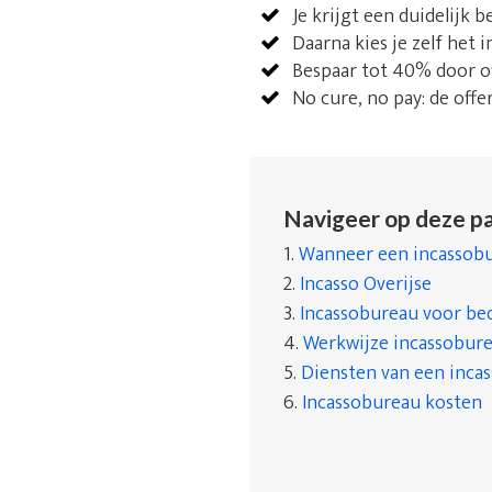
Je krijgt een duidelijk 
Daarna kies je zelf het i
Bespaar tot 40% door of
No cure, no pay: de offe
Navigeer op deze pa
1.
Wanneer een incassobu
2.
Incasso Overijse
3.
Incassobureau voor bed
4.
Werkwijze incassobur
5.
Diensten van een inca
6.
Incassobureau kosten