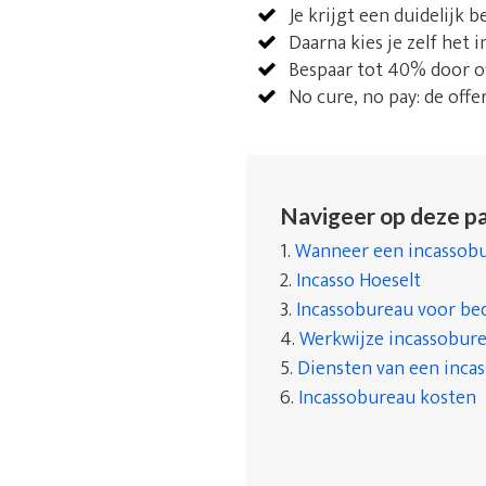
Je krijgt een duidelijk 
Daarna kies je zelf het i
Bespaar tot 40% door of
No cure, no pay: de offe
Navigeer op deze pa
1.
Wanneer een incassobu
2.
Incasso Hoeselt
3.
Incassobureau voor bed
4.
Werkwijze incassobur
5.
Diensten van een inca
6.
Incassobureau kosten