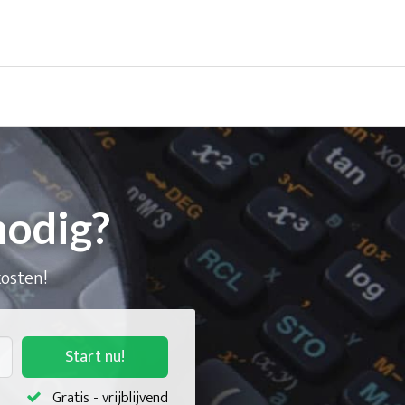
nodig?
kosten!
Start nu!
Gratis - vrijblijvend