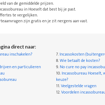
beeld van de gemiddelde prijzen.
ncassobureau in Hoeselt dat best bij je past.
fertes te vergelijken.
rteaanvragen zijn gratis en je zit nergens aan vast.
gina direct naar:
reau inschakelen?
7.
Incassokosten (buitenger
8.
Wie betaalt de kosten?
rijven en particulieren
9.
No cure no pay incassob
eau
10.
Incassobureau Hoeselt, w
ssobureau
keuze?
11.
Veelgestelde vragen
12.
Voordelen incassobureau