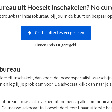
ureau uit Hoeselt inschakelen? No cure
etrouwbaar incassobureau bij jou in de buurt en bespaar op
Gratis offertes vergelijken
Binnen 1 minuut geregeld!
obureau
Hoeselt inschakelt, dan voert de incassospecialist waarschij
n en leg jij je probleem voor. De advocaat kijkt dan naar je
obureau jouw zaak overneemt, nemen zij alle communicatie 
De incasso advocaat in Hoeselt doet eerst haar uiterste b