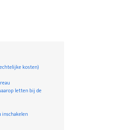
echtelijke kosten)
ureau
aarop letten bij de
 inschakelen