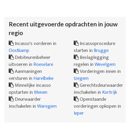
Recent uitgevoerde opdrachten in jouw
regio
Incasso's vorderen in
Incassoprocedure
Oostkamp
starten in
Brugge
Debiteurenbeheer
Beslaglegging
uitvoeren in
Roeselare
regelen in
Wevelgem
Aanmaningen
Vorderingen innen in
versturen in
Harelbeke
Izegem
Minnelijke incasso
Gerechtsdeurwaarder
opstarten in
Menen
inschakelen in
Kortrijk
Deurwaarder
Openstaande
inschakelen in
Waregem
vorderingen opkopen in
Ieper