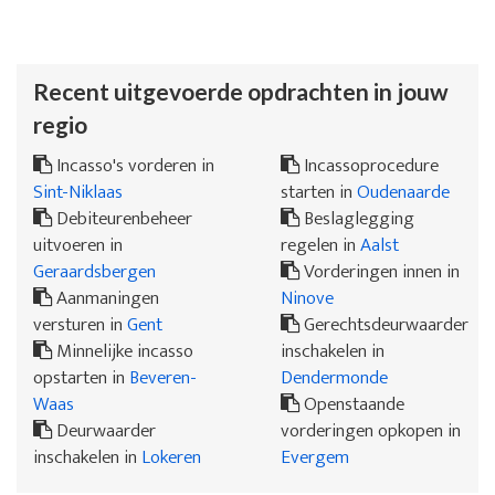
Recent uitgevoerde opdrachten in jouw
regio
Incasso's vorderen in
Incassoprocedure
Sint-Niklaas
starten in
Oudenaarde
Debiteurenbeheer
Beslaglegging
uitvoeren in
regelen in
Aalst
Geraardsbergen
Vorderingen innen in
Aanmaningen
Ninove
versturen in
Gent
Gerechtsdeurwaarder
Minnelijke incasso
inschakelen in
opstarten in
Beveren-
Dendermonde
Waas
Openstaande
Deurwaarder
vorderingen opkopen in
inschakelen in
Lokeren
Evergem