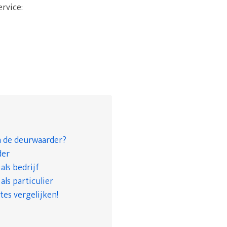
ervice:
n de deurwaarder?
der
ls bedrijf
ls particulier
tes vergelijken!