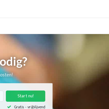
odig?
kosten!
Start nu!
Gratis - vrijblijvend