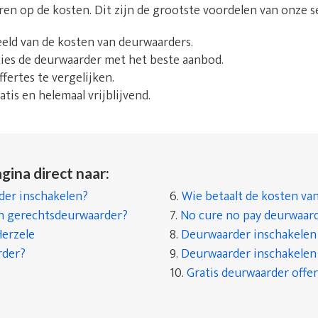
aren op de kosten. Dit zijn de grootste voordelen van onze s
beeld van de kosten van deurwaarders.
 kies de deurwaarder met het beste aanbod.
fertes te vergelijken.
tis en helemaal vrijblijvend.
gina direct naar:
er inschakelen?
6.
Wie betaalt de kosten va
en gerechtsdeurwaarder?
7.
No cure no pay deurwaar
erzele
8.
Deurwaarder inschakelen a
rder?
9.
Deurwaarder inschakelen a
10.
Gratis deurwaarder offer