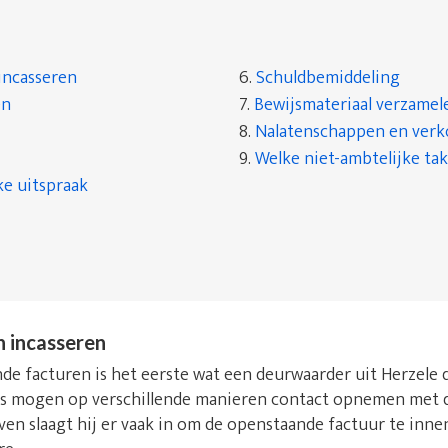
incasseren
6.
Schuldbemiddeling
en
7.
Bewijsmateriaal verzamel
8.
Nalatenschappen en ver
9.
Welke niet-ambtelijke tak
ke uitspraak
n incasseren
e facturen is het eerste wat een deurwaarder uit Herzele do
rs mogen op verschillende manieren contact opnemen met d
even slaagt hij er vaak in om de openstaande factuur te inn