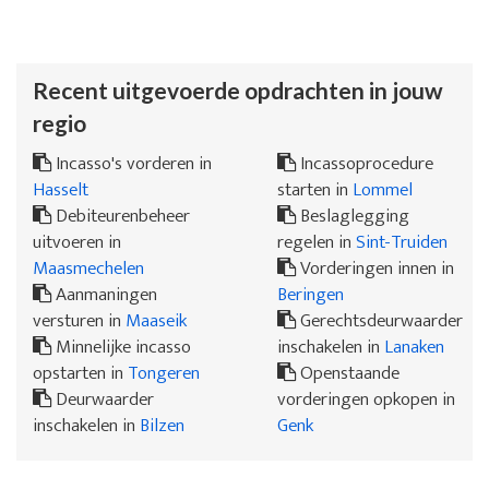
Recent uitgevoerde opdrachten in jouw
regio
Incasso's vorderen in
Incassoprocedure
Hasselt
starten in
Lommel
Debiteurenbeheer
Beslaglegging
uitvoeren in
regelen in
Sint-Truiden
Maasmechelen
Vorderingen innen in
Aanmaningen
Beringen
versturen in
Maaseik
Gerechtsdeurwaarder
Minnelijke incasso
inschakelen in
Lanaken
opstarten in
Tongeren
Openstaande
Deurwaarder
vorderingen opkopen in
inschakelen in
Bilzen
Genk