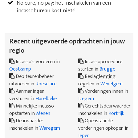
No cure, no pay: het inschakelen van een
incassobureau kost niets!
Recent uitgevoerde opdrachten in jouw
regio
Incasso's vorderen in
Incassoprocedure
Oostkamp
starten in
Brugge
Debiteurenbeheer
Beslaglegging
uitvoeren in
Roeselare
regelen in
Wevelgem
Aanmaningen
Vorderingen innen in
versturen in
Harelbeke
Izegem
Minnelijke incasso
Gerechtsdeurwaarder
opstarten in
Menen
inschakelen in
Kortrijk
Deurwaarder
Openstaande
inschakelen in
Waregem
vorderingen opkopen in
Ieper