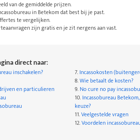
beeld van de gemiddelde prijzen.
incassobureau in Betekom dat best bij je past.
fertes te vergelijken.
rteaanvragen zijn gratis en je zit nergens aan vast.
gina direct naar:
reau inschakelen?
7.
Incassokosten (buitenger
8.
Wie betaalt de kosten?
rijven en particulieren
9.
No cure no pay incassob
eau
10.
Incassobureau Betekom, 
ssobureau
keuze?
11.
Veelgestelde vragen
12.
Voordelen incassobureau