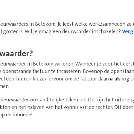
 deurwaarders in Betekom. Je leest welke werkzaamheden ze
l groter is. Wil je graag een deurwaarder inschakelen?
Verge
rwaarder?
urwaarder in Betekom variëren. Wanneer je voor het eerst
 de openstaande factuur te incasseren. Bovenop de openstaa
eel debiteuren kiezen ervoor om de factuur daarna alsnog s
men.
deurwaarder ook ambtelijke taken uit. Dit zijn het uitbren
kten en het naleven van het vonnis van de rechter. Dit doet
op de inboedel.