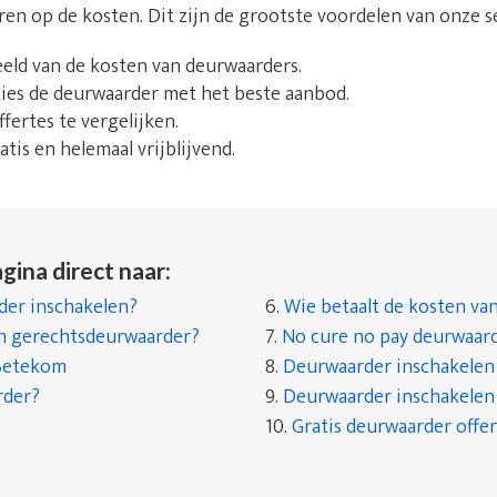
aren op de kosten. Dit zijn de grootste voordelen van onze s
beeld van de kosten van deurwaarders.
 kies de deurwaarder met het beste aanbod.
fertes te vergelijken.
tis en helemaal vrijblijvend.
gina direct naar:
er inschakelen?
6.
Wie betaalt de kosten va
en gerechtsdeurwaarder?
7.
No cure no pay deurwaar
Betekom
8.
Deurwaarder inschakelen a
rder?
9.
Deurwaarder inschakelen a
10.
Gratis deurwaarder offer