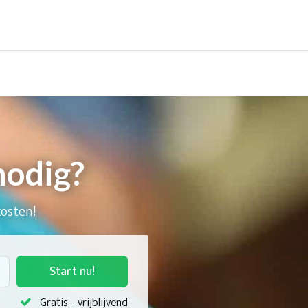
nodig?
kosten!
Start nu!
Gratis - vrijblijvend