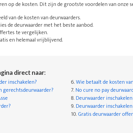
aren op de kosten. Dit zijn de grootste voordelen van onze s
beeld van de kosten van deurwaarders.
 kies de deurwaarder met het beste aanbod.
fertes te vergelijken.
tis en helemaal vrijblijvend.
gina direct naar:
er inschakelen?
6.
Wie betaalt de kosten va
en gerechtsdeurwaarder?
7.
No cure no pay deurwaar
Asse
8.
Deurwaarder inschakelen a
rder?
9.
Deurwaarder inschakelen a
10.
Gratis deurwaarder offer