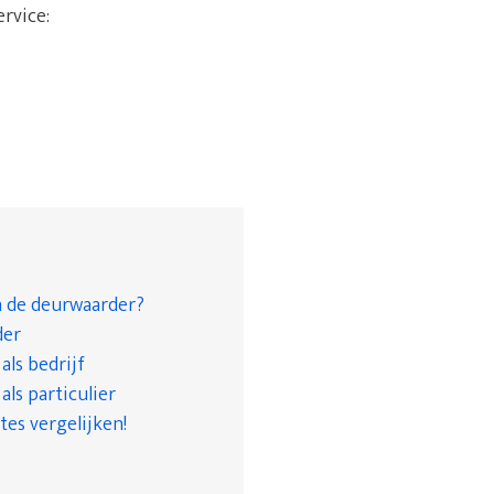
ervice:
n de deurwaarder?
der
ls bedrijf
ls particulier
tes vergelijken!