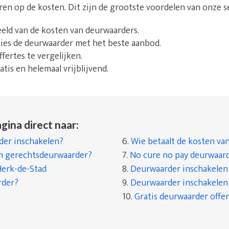
aren op de kosten. Dit zijn de grootste voordelen van onze s
beeld van de kosten van deurwaarders.
 kies de deurwaarder met het beste aanbod.
fertes te vergelijken.
tis en helemaal vrijblijvend.
gina direct naar:
er inschakelen?
6.
Wie betaalt de kosten va
en gerechtsdeurwaarder?
7.
No cure no pay deurwaar
erk-de-Stad
8.
Deurwaarder inschakelen a
rder?
9.
Deurwaarder inschakelen a
10.
Gratis deurwaarder offer