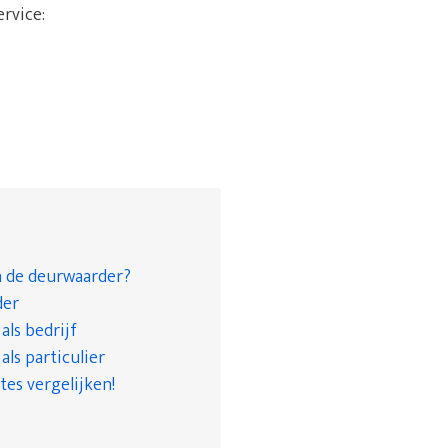
ervice:
n de deurwaarder?
der
ls bedrijf
ls particulier
tes vergelijken!