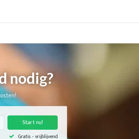
d nodig?
kosten!
Start nu!
Gratis - vrijblijvend