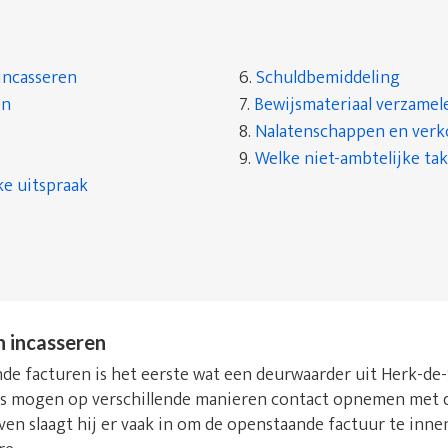
incasseren
6.
Schuldbemiddeling
en
7.
Bewijsmateriaal verzamel
8.
Nalatenschappen en ver
9.
Welke niet-ambtelijke tak
ke uitspraak
n incasseren
e facturen is het eerste wat een deurwaarder uit Herk-de-St
rs mogen op verschillende manieren contact opnemen met d
even slaagt hij er vaak in om de openstaande factuur te inn