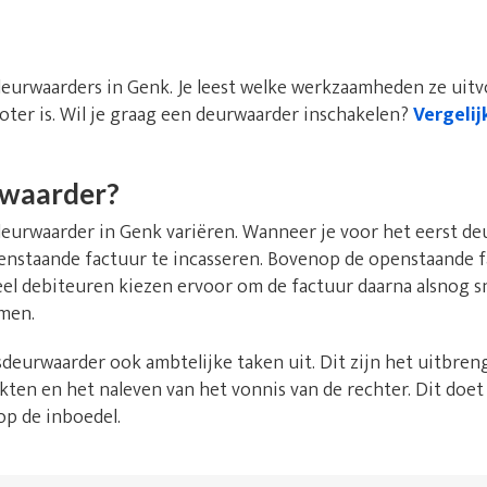
deurwaarders in Genk. Je leest welke werkzaamheden ze uit
oter is. Wil je graag een deurwaarder inschakelen?
Vergelij
rwaarder?
urwaarder in Genk variëren. Wanneer je voor het eerst deu
openstaande factuur te incasseren. Bovenop de openstaande 
eel debiteuren kiezen ervoor om de factuur daarna alsnog s
men.
deurwaarder ook ambtelijke taken uit. Dit zijn het uitbren
kten en het naleven van het vonnis van de rechter. Dit doet
op de inboedel.