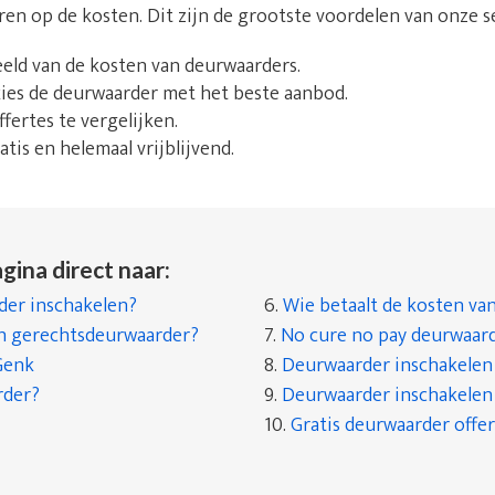
aren op de kosten. Dit zijn de grootste voordelen van onze s
beeld van de kosten van deurwaarders.
 kies de deurwaarder met het beste aanbod.
fertes te vergelijken.
tis en helemaal vrijblijvend.
gina direct naar:
er inschakelen?
6.
Wie betaalt de kosten va
en gerechtsdeurwaarder?
7.
No cure no pay deurwaar
Genk
8.
Deurwaarder inschakelen a
rder?
9.
Deurwaarder inschakelen a
10.
Gratis deurwaarder offer