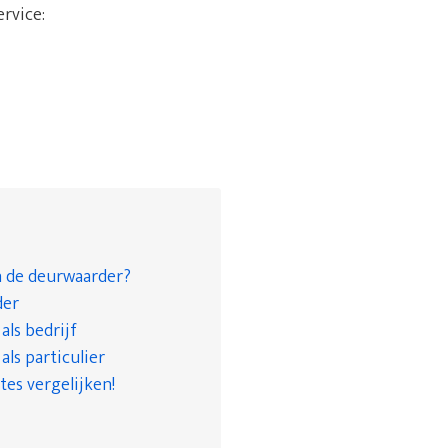
ervice:
n de deurwaarder?
der
ls bedrijf
ls particulier
tes vergelijken!