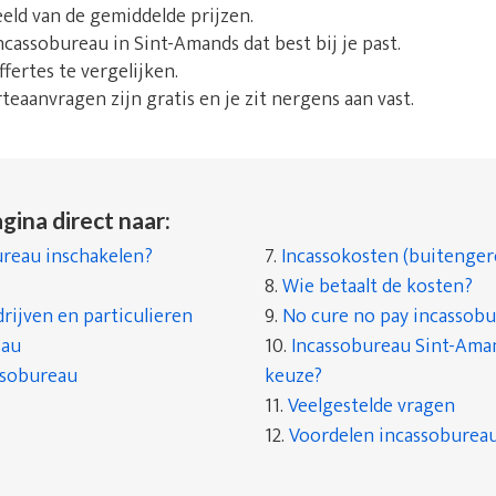
beeld van de gemiddelde prijzen.
incassobureau in Sint-Amands dat best bij je past.
fertes te vergelijken.
rteaanvragen zijn gratis en je zit nergens aan vast.
gina direct naar:
reau inschakelen?
7.
Incassokosten (buitenger
8.
Wie betaalt de kosten?
rijven en particulieren
9.
No cure no pay incassob
eau
10.
Incassobureau Sint-Aman
ssobureau
keuze?
11.
Veelgestelde vragen
12.
Voordelen incassobureau