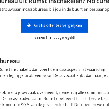
ureau uit Rumst inschakelen? No cure
etrouwbaar incassobureau bij jou in de buurt en bespaar op
Gratis offertes vergelijken
Binnen 1 minuut geregeld!
obureau
Rumst inschakelt, dan voert de incassospecialist waarschijnl
n en leg jij je probleem voor. De advocaat kijkt dan naar je
obureau jouw zaak overneemt, nemen zij alle communicatie 
 De incasso advocaat in Rumst doet eerst haar uiterste be
te komen: in 90% van de gevallen lukt dit! Dit noemen we oo