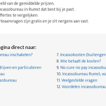
beeld van de gemiddelde prijzen.
incassobureau in Rumst dat best bij je past.
fertes te vergelijken.
rteaanvragen zijn gratis en je zit nergens aan vast.
gina direct naar:
reau inschakelen?
7.
Incassokosten (buitenger
8.
Wie betaalt de kosten?
rijven en particulieren
9.
No cure no pay incassob
eau
10.
Incassobureau Rumst, wa
ssobureau
11.
Veelgestelde vragen
12.
Voordelen incassobureau