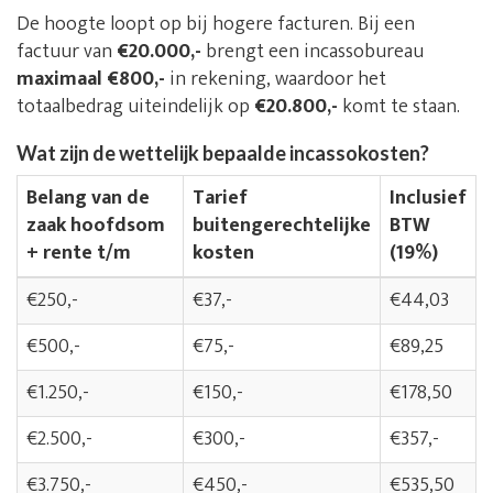
De hoogte loopt op bij hogere facturen. Bij een
factuur van
€20.000,-
brengt een incassobureau
maximaal €800,-
in rekening, waardoor het
totaalbedrag uiteindelijk op
€20.800,-
komt te staan.
Wat zijn de wettelijk bepaalde incassokosten?
Belang van de
Tarief
Inclusief
zaak hoofdsom
buitengerechtelijke
BTW
+ rente t/m
kosten
(19%)
€250,-
€37,-
€44,03
€500,-
€75,-
€89,25
€1.250,-
€150,-
€178,50
€2.500,-
€300,-
€357,-
€3.750,-
€450,-
€535,50