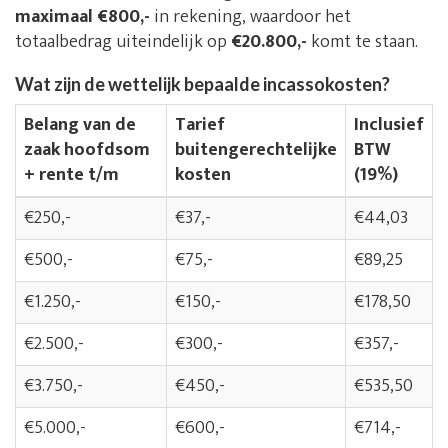
maximaal €800,-
in rekening, waardoor het
totaalbedrag uiteindelijk op
€20.800,-
komt te staan.
Wat zijn de wettelijk bepaalde incassokosten?
Belang van de
Tarief
Inclusief
zaak hoofdsom
buitengerechtelijke
BTW
+ rente t/m
kosten
(19%)
€250,-
€37,-
€44,03
€500,-
€75,-
€89,25
€1.250,-
€150,-
€178,50
€2.500,-
€300,-
€357,-
€3.750,-
€450,-
€535,50
€5.000,-
€600,-
€714,-