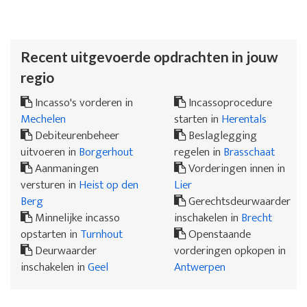
Recent uitgevoerde opdrachten in jouw
regio
Incasso's vorderen in
Incassoprocedure
Mechelen
starten in
Herentals
Debiteurenbeheer
Beslaglegging
uitvoeren in
Borgerhout
regelen in
Brasschaat
Aanmaningen
Vorderingen innen in
versturen in
Heist op den
Lier
Berg
Gerechtsdeurwaarder
Minnelijke incasso
inschakelen in
Brecht
opstarten in
Turnhout
Openstaande
Deurwaarder
vorderingen opkopen in
inschakelen in
Geel
Antwerpen