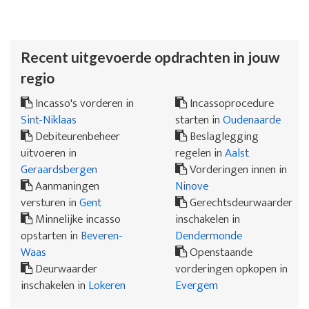
Recent uitgevoerde opdrachten in jouw
regio
Incasso's vorderen in
Incassoprocedure
Sint-Niklaas
starten in
Oudenaarde
Debiteurenbeheer
Beslaglegging
uitvoeren in
regelen in
Aalst
Geraardsbergen
Vorderingen innen in
Aanmaningen
Ninove
versturen in
Gent
Gerechtsdeurwaarder
Minnelijke incasso
inschakelen in
opstarten in
Beveren-
Dendermonde
Waas
Openstaande
Deurwaarder
vorderingen opkopen in
inschakelen in
Lokeren
Evergem