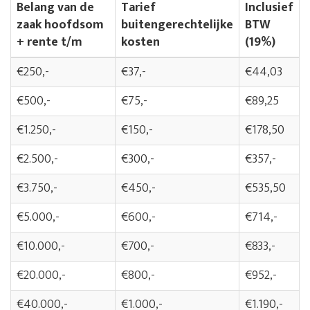
Belang van de
Tarief
Inclusief
zaak hoofdsom
buitengerechtelijke
BTW
+ rente t/m
kosten
(19%)
€250,-
€37,-
€44,03
€500,-
€75,-
€89,25
€1.250,-
€150,-
€178,50
€2.500,-
€300,-
€357,-
€3.750,-
€450,-
€535,50
€5.000,-
€600,-
€714,-
€10.000,-
€700,-
€833,-
€20.000,-
€800,-
€952,-
€40.000,-
€1.000,-
€1.190,-