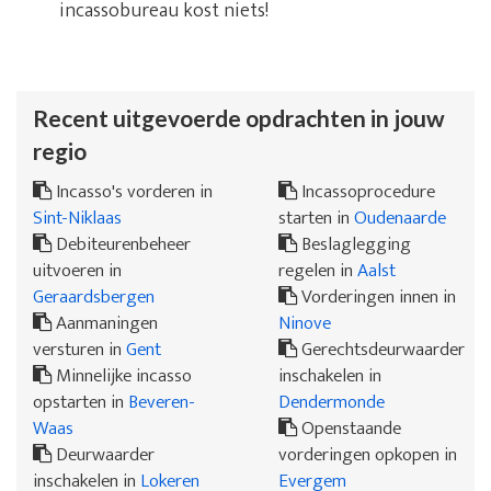
incassobureau kost niets!
Recent uitgevoerde opdrachten in jouw
regio
Incasso's vorderen in
Incassoprocedure
Sint-Niklaas
starten in
Oudenaarde
Debiteurenbeheer
Beslaglegging
uitvoeren in
regelen in
Aalst
Geraardsbergen
Vorderingen innen in
Aanmaningen
Ninove
versturen in
Gent
Gerechtsdeurwaarder
Minnelijke incasso
inschakelen in
opstarten in
Beveren-
Dendermonde
Waas
Openstaande
Deurwaarder
vorderingen opkopen in
inschakelen in
Lokeren
Evergem