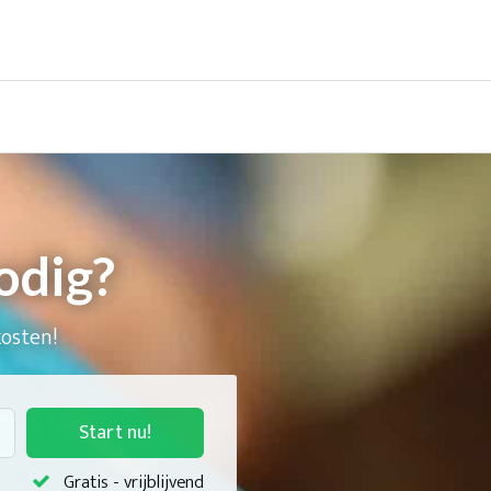
odig?
kosten!
Start nu!
Gratis - vrijblijvend