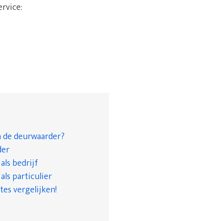
ervice:
n de deurwaarder?
der
ls bedrijf
ls particulier
tes vergelijken!