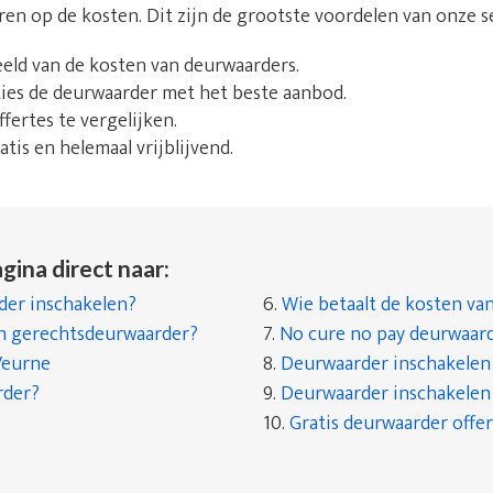
aren op de kosten. Dit zijn de grootste voordelen van onze s
beeld van de kosten van deurwaarders.
 kies de deurwaarder met het beste aanbod.
fertes te vergelijken.
tis en helemaal vrijblijvend.
gina direct naar:
er inschakelen?
6.
Wie betaalt de kosten va
en gerechtsdeurwaarder?
7.
No cure no pay deurwaar
Veurne
8.
Deurwaarder inschakelen a
rder?
9.
Deurwaarder inschakelen a
10.
Gratis deurwaarder offer