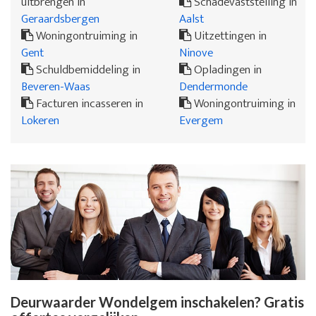
uitbrengen in
Schadevaststelling in
Geraardsbergen
Aalst
Woningontruiming in
Uitzettingen in
Gent
Ninove
Schuldbemiddeling in
Opladingen in
Beveren-Waas
Dendermonde
Facturen incasseren in
Woningontruiming in
Lokeren
Evergem
Deurwaarder Wondelgem inschakelen? Gratis