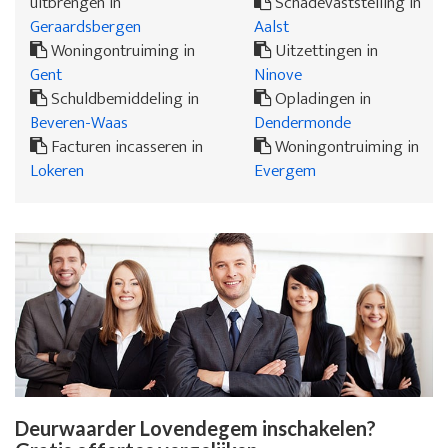
uitbrengen in
Schadevaststelling in
Geraardsbergen
Aalst
Woningontruiming in
Uitzettingen in
Gent
Ninove
Schuldbemiddeling in
Opladingen in
Beveren-Waas
Dendermonde
Facturen incasseren in
Woningontruiming in
Lokeren
Evergem
Deurwaarder Lovendegem inschakelen?