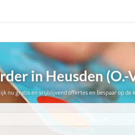
der in Heusden (O.-Vl
ijk nu gratis en vrijblijvend offertes en bespaar op de 