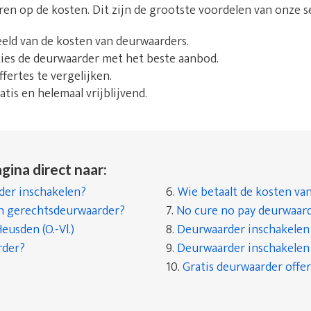
aren op de kosten. Dit zijn de grootste voordelen van onze s
beeld van de kosten van deurwaarders.
 kies de deurwaarder met het beste aanbod.
fertes te vergelijken.
tis en helemaal vrijblijvend.
gina direct naar:
er inschakelen?
6.
Wie betaalt de kosten va
en gerechtsdeurwaarder?
7.
No cure no pay deurwaar
usden (O.-Vl.)
8.
Deurwaarder inschakelen a
rder?
9.
Deurwaarder inschakelen a
10.
Gratis deurwaarder offer