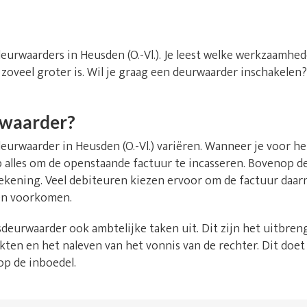
deurwaarders in Heusden (O.-Vl.). Je leest welke werkzaamhe
 zoveel groter is. Wil je graag een deurwaarder inschakelen
rwaarder?
rwaarder in Heusden (O.-Vl.) variëren. Wanneer je voor he
 op alles om de openstaande factuur te incasseren. Bovenop 
rekening. Veel debiteuren kiezen ervoor om de factuur daarn
en voorkomen.
deurwaarder ook ambtelijke taken uit. Dit zijn het uitbren
kten en het naleven van het vonnis van de rechter. Dit doet
op de inboedel.