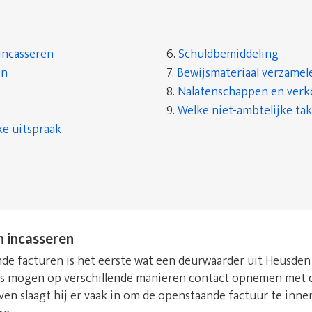
incasseren
6.
Schuldbemiddeling
en
7.
Bewijsmateriaal verzamel
8.
Nalatenschappen en ver
9.
Welke niet-ambtelijke tak
ke uitspraak
n incasseren
e facturen is het eerste wat een deurwaarder uit Heusden (O.
rs mogen op verschillende manieren contact opnemen met d
even slaagt hij er vaak in om de openstaande factuur te inn