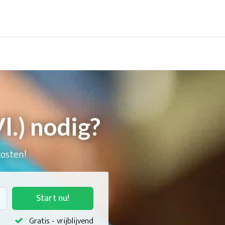
.) nodig?
kosten!
Start nu!
Gratis - vrijblijvend