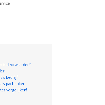
ervice:
n de deurwaarder?
der
ls bedrijf
ls particulier
tes vergelijken!